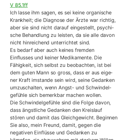
V 85.1ff
Ich lasse ihm sagen, es sei keine organische
Krankheit; die Diagnose der Ärzte war richtig,
aber sie sind nicht darauf eingestellt, psychi­
sche Behandlung zu leisten, da sie alle davon
nicht hinreichend unter­richtet sind.
Es bedarf aber auch keines fremden
Einflusses und kei­ner Medikamente. Die
Fähig­keit, sich selbst zu beobach­ten, ist bei
dem guten Mann so gross, dass er aus eige­
ner Kraft imstande sein wird, seine Gedanken
umzuschalten, wenn Angst- und Schwindel­
gefühle sich bemerkbar machen wollen.
Die Schwindelgefühle sind die Folge davon,
dass ängst­liche Gedanken den Kreislauf
stören und damit das Gleichgewicht. Beginnen
Sie also, mein Freund, damit, gegen die
negativen Einflüsse und Gedan­ken zu
kämpfen, sie abzuweh­ren mit starkem Willen